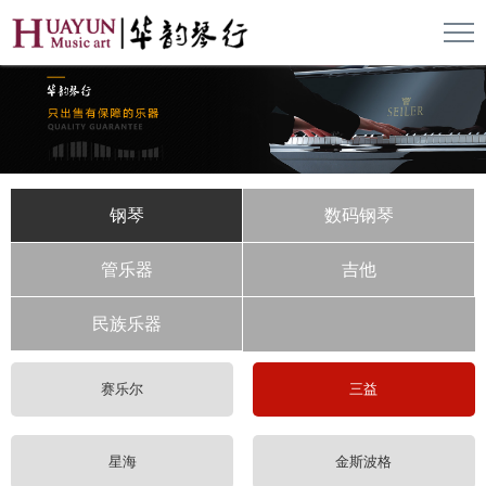
钢琴
数码钢琴
管乐器
吉他
民族乐器
赛乐尔
三益
星海
金斯波格