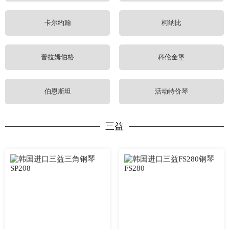
卡尔约翰
柯纳比
普拉姆伯格
科伦金堡
伯恩斯坦
活动特价琴
三益