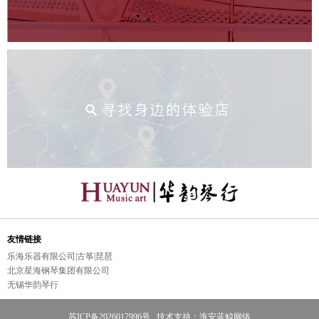
友情链接
乐海乐器有限公司|古筝|琵琶
北京星海钢琴集团有限公司
无锡华韵琴行
苏ICP备2026017996号
技术支持：
淮安蓝鲸网络