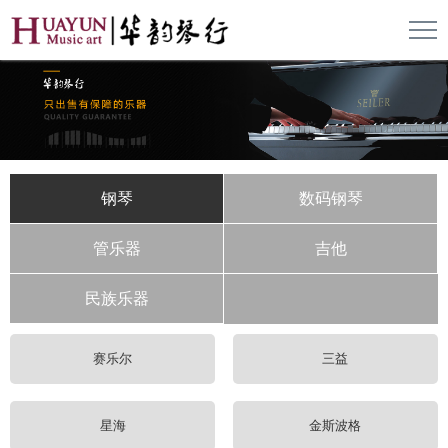
钢琴
数码钢琴
管乐器
吉他
民族乐器
赛乐尔
三益
星海
金斯波格