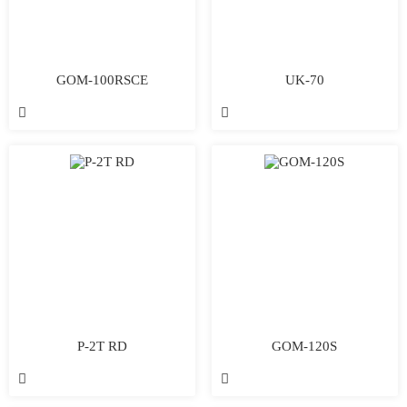
GOM-100RSCE
UK-70


P-2T RD
GOM-120S

